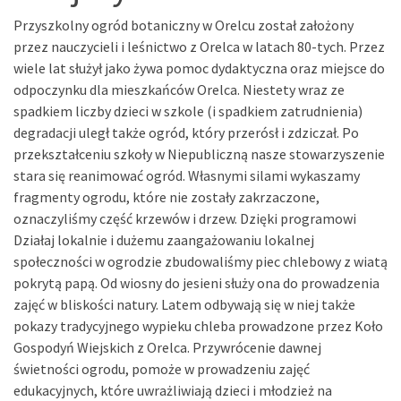
Przyszkolny ogród botaniczny w Orelcu został założony
przez nauczycieli i leśnictwo z Orelca w latach 80-tych. Przez
wiele lat służył jako żywa pomoc dydaktyczna oraz miejsce do
odpoczynku dla mieszkańców Orelca. Niestety wraz ze
spadkiem liczby dzieci w szkole (i spadkiem zatrudnienia)
degradacji uległ także ogród, który przerósł i zdziczał. Po
przekształceniu szkoły w Niepubliczną nasze stowarzyszenie
stara się reanimować ogród. Własnymi silami wykaszamy
fragmenty ogrodu, które nie zostały zakrzaczone,
oznaczyliśmy część krzewów i drzew. Dzięki programowi
Działaj lokalnie i dużemu zaangażowaniu lokalnej
społeczności w ogrodzie zbudowaliśmy piec chlebowy z wiatą
pokrytą papą. Od wiosny do jesieni służy ona do prowadzenia
zajęć w bliskości natury. Latem odbywają się w niej także
pokazy tradycyjnego wypieku chleba prowadzone przez Koło
Gospodyń Wiejskich z Orelca. Przywrócenie dawnej
świetności ogrodu, pomoże w prowadzeniu zajęć
edukacyjnych, które uwrażliwiają dzieci i młodzież na