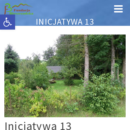
Otwórz pasek narzędzi
INICJATYWA 13
Inicjatywa 13