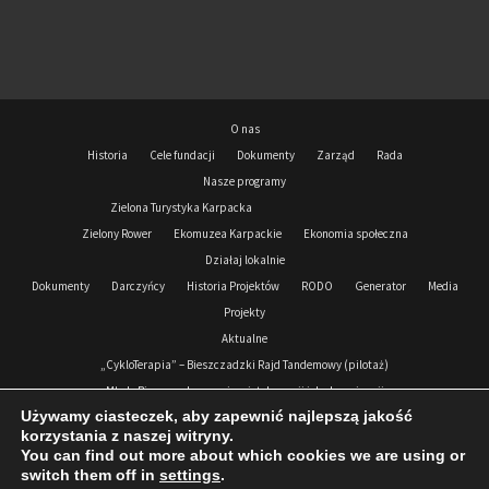
O nas
Historia
Cele fundacji
Dokumenty
Zarząd
Rada
Nasze programy
Zielona Turystyka Karpacka
Zielony Rower
Ekomuzea Karpackie
Ekonomia społeczna
Działaj lokalnie
Dokumenty
Darczyńcy
Historia Projektów
RODO
Generator
Media
Projekty
Aktualne
„CykloTerapia” – Bieszczadzki Rajd Tandemowy (pilotaż)
Młode Bieszczady przeciw nietolerancji i dyskryminacji
Używamy ciasteczek, aby zapewnić najlepszą jakość
Podkarpacki Korpus Solidarności 2024-2026
korzystania z naszej witryny.
Zrealizowane
You can find out more about which cookies we are using or
Podkarpacki Korpus Solidarności 2021- 2023
Zdejmujemy Koronę
switch them off in
settings
.