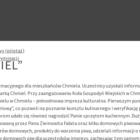
y (pilotaż)
ryminacji
IEL”
formacyjnego dla mieszkańców Chmiela. Uczestnicy uzyskali infor
 marką Chmiel. Przy zaangażowaniu Koła Gospodyń Wiejskich w C
ielu w Chmielu – jednodniowa impreza kulturalna. Pierwszym pun
lową”, co pozwoli na poznanie kunsztu kulinarnego i weryfikację
rom udało się również nagrodzić Panie sprzętem kuchennym. Duż
owaną przez Pana Ziemowita Fałata oraz kilku domowych piwowa
rów domowych, produkty do warzenia piwa, udzielali informacji o 
cję domowych piw dla uczestników imprezy, zachęcając tym samy