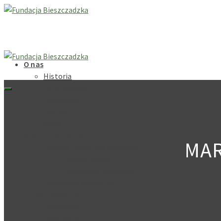
O nas
Historia
Cele fundacji
Dokumenty
Zarząd
Rada
Nasze programy
MAR
Zielona Turystyka Karpacka
Zielony Rower
Ekomuzea Karpackie
Ekonomia społeczna
Działaj lokalnie
Dokumenty
Darczyńcy