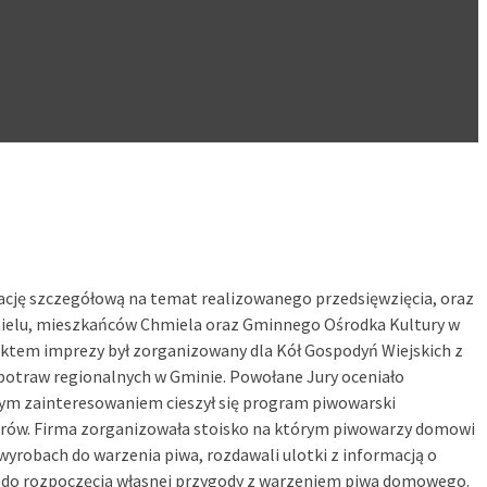
mację szczegółową na temat realizowanego przedsięwzięcia, oraz
hmielu, mieszkańców Chmiela oraz Gminnego Ośrodka Kultury w
ktem imprezy był zorganizowany dla Kół Gospodyń Wiejskich z
 potraw regionalnych w Gminie. Powołane Jury oceniało
ym zainteresowaniem cieszył się program piwowarski
rów. Firma zorganizowała stoisko na którym piwowarzy domowi
wyrobach do warzenia piwa, rozdawali ulotki z informacją o
m do rozpoczęcia własnej przygody z warzeniem piwa domowego.