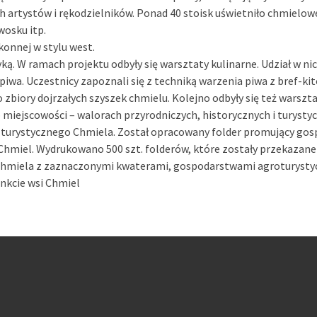
 artystów i rękodzielników. Ponad 40 stoisk uświetniło chmielowe
 wosku itp.
konnej w stylu west.
. W ramach projektu odbyły się warsztaty kulinarne. Udział w nich
 piwa. Uczestnicy zapoznali się z techniką warzenia piwa z bref-k
 zbiory dojrzałych szyszek chmielu. Kolejno odbyły się też warszta
 miejscowości – walorach przyrodniczych, historycznych i turysty
turystycznego Chmiela. Został opracowany folder promujący gos
i Chmiel. Wydrukowano 500 szt. folderów, które zostały przekaza
 Chmiela z zaznaczonymi kwaterami, gospodarstwami agroturysty
nkcie wsi Chmiel