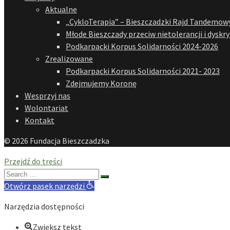
Aktualne
„CykloTerapia” – Bieszczadzki Rajd Tandemowy
Młode Bieszczady przeciw nietolerancji i dyskr
Podkarpacki Korpus Solidarności 2024-2026
Zrealizowane
Podkarpacki Korpus Solidarności 2021- 2023
Zdejmujemy Koronę
Wesprzyj nas
Wolontariat
Kontakt
© 2026 Fundacja Bieszczadzka
Przejdź do treści
Search
for:
Otwórz pasek narzędzi
Narzędzia dostępności
Zwiększ tekst