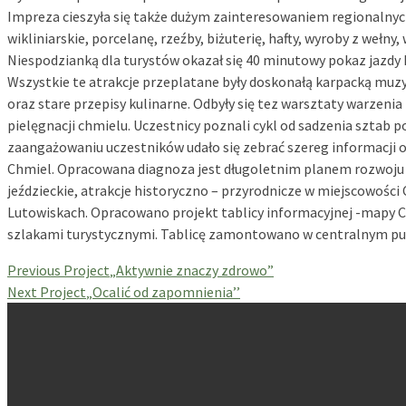
Impreza cieszyła się także dużym zainteresowaniem regionalnych
wikliniarskie, porcelanę, rzeźby, biżuterię, hafty, wyroby z wełny,
Niespodzianką dla turystów okazał się 40 minutowy pokaz jazdy 
Wszystkie te atrakcje przeplatane były doskonałą karpacką muzyką
oraz stare przepisy kulinarne. Odbyły się tez warsztaty warzenia
pielęgnacji chmielu. Uczestnicy poznali cykl od sadzenia sztab po
zaangażowaniu uczestników udało się zebrać szereg informacji o
Chmiel. Opracowana diagnoza jest długoletnim planem rozwoju 
jeździeckie, atrakcje historyczno – przyrodnicze w miejscowośc
Lutowiskach. Opracowano projekt tablicy informacyjnej -mapy
szlakami turystycznymi. Tablicę zamontowano w centralnym pu
Previous Project
„Aktywnie znaczy zdrowo”
Next Project
„Ocalić od zapomnienia’’