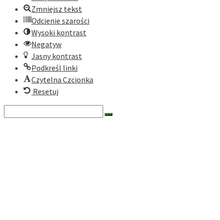
Zmniejsz tekst
Odcienie szarości
Wysoki kontrast
Negatyw
Jasny kontrast
Podkreśl linki
Czytelna Czcionka
Resetuj
Search
for:
O nas
Historia
Cele fundacji
Dokumenty
Zarząd
Rada
Nasze programy
Zielona Turystyka Karpacka
Zielony Rower
Ekomuzea Karpackie