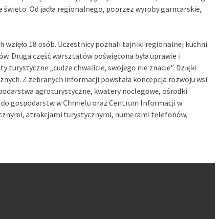
 święto. Od jadła regionalnego, poprzez wyroby garncarskie,
 wzięło 18 osób. Uczestnicy poznali tajniki regionalnej kuchni
itów. Druga część warsztatów poświęcona była uprawie i
ty turystyczne „cudze chwalicie, swojego nie znacie”. Dzięki
cznych. Z zebranych informacji powstała koncepcja rozwoju wsi
podarstwa agroturystyczne, kwatery noclegowe, ośrodki
ne do gospodarstw w Chmielu oraz Centrum Informacji w
cznymi, atrakcjami turystycznymi, numerami telefonów,