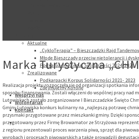
Historia Projektów
RODO
Generator
Media
Projekty
Aktualne
„CykloTerapia” – Bieszczadzki Rajd Tandemow
Młode Bieszczady przeciw nietolerancji i dysk
Marka Turystyczna „CHM
Podkarpacki Korpus Solidarności 2024-2026
Zrealizowane
Podkarpacki Korpus Solidarności 2021- 2023
Realizacja projektu rozpoczęła się od organizacji spotkania in
Zdejmujemy Koronę
sposobu finansowania. Zostali włączeni do wspólnej pracy nad
Wesprzyj nas
Lutowiskach zostało zorganizowane I Bieszczadzkie Święto Chm
Wolontariat
Gminy Lutowiska konkurs kulinarny na „najlepszą potrawę chmie
Kontakt
przysmaki przygotowane przez mieszkanki gminy. Dzięki sponso
przygotowany przez Firmę Browamator ze Strzyżowa reprezent
z regionu prezentowali proces warzenia piwa, sprzęt dla piwowa
wyrobach i procesach piwowarskich a także prowadzili degusta