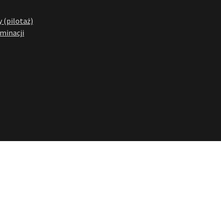
 (pilotaż)
yminacji