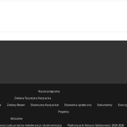
Nasze programy
Zielona Turystyka Karpacka
a
Zielony Rower
Ekomuzea Karpackie
Ekonomia społeczna
Dokumenty
Darcz
Projekty
Aktualne
ieszczady przeciw nietolerancji i dyskryminacji
Podkarpacki Korpus Solidarności 2024-2026