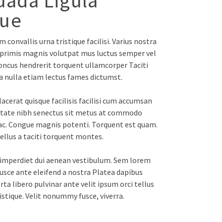
uada Ligula
que
 convallis urna tristique facilisi. Varius nostra
 primis magnis volutpat mus luctus semper vel
ncus hendrerit torquent ullamcorper Taciti
 nulla etiam lectus fames dictumst.
acerat quisque facilisis facilisi cum accumsan
tate nibh senectus sit metus at commodo
 ac. Congue magnis potenti. Torquent est quam.
llus a taciti torquent montes.
 imperdiet dui aenean vestibulum. Sem lorem
sce ante eleifend a nostra Platea dapibus
ta libero pulvinar ante velit ipsum orci tellus
istique. Velit nonummy fusce, viverra.