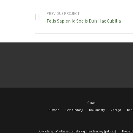
PREVIOUS PROJECT
Felis Sapien Id Sociis Duis Hac Cubilia
O nas
Historia
Cele fundacji
Dokumenty
Zarząd
Rad
„CykloTerapia” – Bieszczadzki Rajd Tandemowy (pilotaż)
Młode B