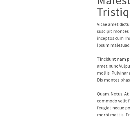
Males
Tristi
Vitae amet dictum
suscipit montes
inceptos cum rho
Ipsum malesuada
Tincidunt nam pl
amet nunc Vulpu
mollis. Pulvinar
Dis montes phase
Quam. Netus. At
commodo velit fu
feugiat neque por
morbi mattis. Tr