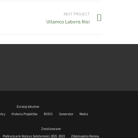
NEXT PROJECT
Ullamco Laboris Nisi
Działaj lokalnie
yńcy
Historia Projektów
RODO
Generator
Media
Zrealizowane
Podkarpacki Korpus Solidarności 2021- 2023
Zdejmujemy Koronę