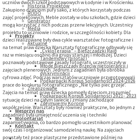
uczniów dwóch szkół podstawowych w Łodynie i w Krościenku.
Historia Projektów
Zakupiono dzieciom pufy sako, z których korzystały podczas
RODO
zajęć projektowych. Meble zostały w obu szkołach, gdzie dzieci
Generator
mogą korzystać z nich podczas przerw lekcyjnych. Uczestnicy
Media
projektu to uczniowie i rodzice, w szczególności kobiety. Dla
Projekty
dzieci realizowane były dwa cykle warsztatów: fotograficzne i
Aktualne
na temat praw dziecka Warsztaty fotograficzne odbywały się
„CykloTerapia” – Bieszczadzki Rajd
raz w miesiącu osobno dla grupy starszej i młodszej. Dzieci
Tandemowy (pilotaż)
poznawały podstawowe zasady fotografii, uczestniczyły w
Młode Bieszczady przeciw nietolerancji i
zajęciach plenerowych. Jednym z zagadnień była obróbka
dyskryminacji
cyfrowa zdjęć. Podczas warsztatów uczniowie przygotowywali
Podkarpacki Korpus Solidarności 2024-2026
prace do konkursu fotograficznego „Nie tylko piec grzeje’.
Zrealizowane
Zajęcia na temat praw dziecka pomogły dzieciom zrozumieć
Podkarpacki Korpus Solidarności 2021- 2023
sytuację dzieci na całym świecie i zmiany zachodzące
Zdejmujemy Koronę
współcześnie. Warsztaty były również praktyczne, bo jednym z
Wesprzyj nas
zagadnień była umiejętność uczenia się i techniki
Wolontariat
zapamiętywania, co bardzo pomogło uczestnikom planować
Kontakt
swój czas i organizować samodzielną naukę. Na zajęciach
powstały też prace plastyczne przedstawione później na