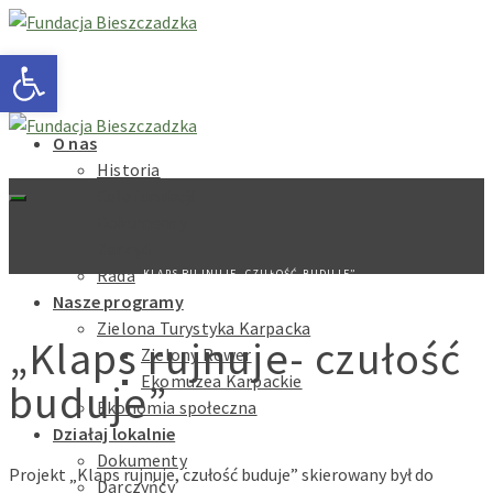
Otwórz pasek narzędzi
O nas
Historia
Cele fundacji
Dokumenty
Zarząd
Rada
„KLAPS RUJNUJE- CZUŁOŚĆ BUDUJE”
Nasze programy
Zielona Turystyka Karpacka
„Klaps rujnuje- czułość
Zielony Rower
Ekomuzea Karpackie
buduje”
Ekonomia społeczna
Działaj lokalnie
Dokumenty
Projekt „Klaps rujnuje, czułość buduje” skierowany był do
Darczyńcy