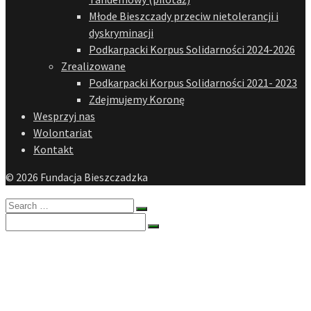
Młode Bieszczady przeciw nietolerancji i
dyskryminacji
Podkarpacki Korpus Solidarności 2024-2026
Zrealizowane
Podkarpacki Korpus Solidarności 2021- 2023
Zdejmujemy Koronę
Wesprzyj nas
Wolontariat
Kontakt
© 2026 Fundacja Bieszczadzka
Search
for:
Search
for:
O nas
Historia
Cele fundacji
Dokumenty
Zarząd