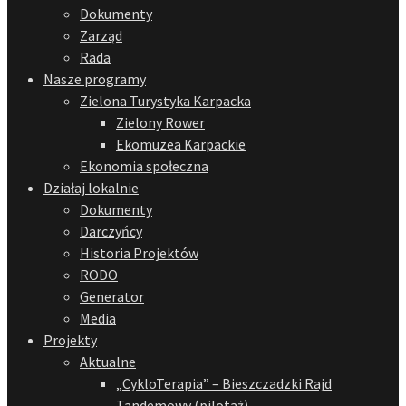
Dokumenty
Zarząd
Rada
Nasze programy
Zielona Turystyka Karpacka
Zielony Rower
Ekomuzea Karpackie
Ekonomia społeczna
Działaj lokalnie
Dokumenty
Darczyńcy
Historia Projektów
RODO
Generator
Media
Projekty
Aktualne
„CykloTerapia” – Bieszczadzki Rajd
Tandemowy (pilotaż)