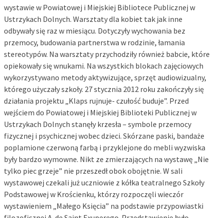
wystawie w Powiatowej i Miejskiej Bibliotece Publicznej w
Ustrzykach Dolnych. Warsztaty dla kobiet tak jak inne
odbywały się raz w miesiącu. Dotyczyły wychowania bez
przemocy, budowania partnerstwa w rodzinie, łamania
stereotypów. Na warsztaty przychodziły również babcie, które
opiekowały się wnukami. Na wszystkich blokach zajęciowych
wykorzystywano metody aktywizujące, sprzęt audiowizualny,
którego użyczały szkoły. 27 stycznia 2012 roku zakończyły się
działania projektu „Klaps rujnuje- czułość buduje”. Przed
wejściem do Powiatowej i Miejskiej Biblioteki Publicznej w
Ustrzykach Dolnych stanęły krzesła – symbole przemocy
fizycznej i psychicznej wobec dzieci. Skórzane paski, bandaże
poplamione czerwoną farbą i przyklejone do mebli wyzwiska
były bardzo wymowne. Nikt ze zmierzających na wystawę „Nie
tylko piec grzeje” nie przeszedł obok obojętnie. W sali
wystawowej czekali już uczniowie z kółka teatralnego Szkoły
Podstawowej w Krościenku, którzy rozpoczęli wieczór
wystawieniem „Małego Księcia” na podstawie przypowiastki
filozoficznej A. de Saint Exuperego. Przedstawienie było